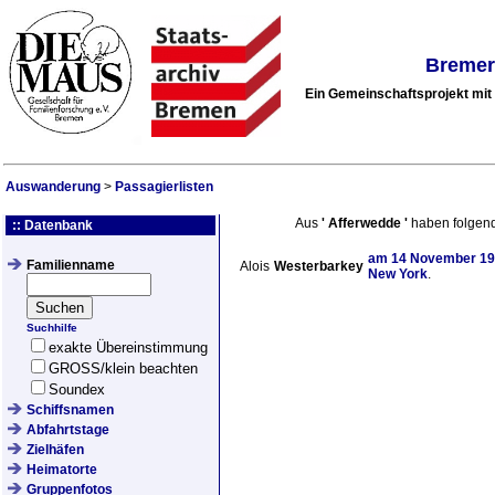
Bremer
Ein Gemeinschaftsprojekt mi
Auswanderung
>
Passagierlisten
Aus
'
Afferwedde
'
haben folgen
:: Datenbank
am
14 November 1
Familienname
Alois
Westerbarkey
New York
.
Suchhilfe
exakte Übereinstimmung
GROSS/klein beachten
Soundex
Schiffsnamen
Abfahrtstage
Zielhäfen
Heimatorte
Gruppenfotos