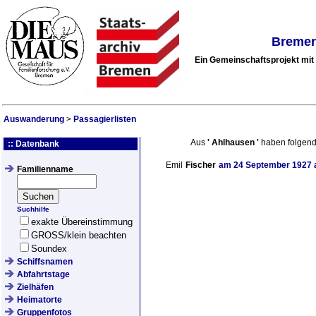
Bremer
Ein Gemeinschaftsprojekt mi
Auswanderung
>
Passagierlisten
Aus
'
Ahlhausen
'
haben folgend
:: Datenbank
Emil
Fischer
am
24 September 1927
Familienname
Suchhilfe
exakte Übereinstimmung
GROSS/klein beachten
Soundex
Schiffsnamen
Abfahrtstage
Zielhäfen
Heimatorte
Gruppenfotos