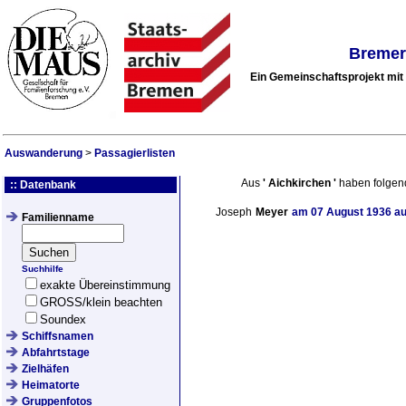
Bremer
Ein Gemeinschaftsprojekt mi
Auswanderung
>
Passagierlisten
Aus
'
Aichkirchen
'
haben folgen
:: Datenbank
Joseph
Meyer
am
07 August 1936
au
Familienname
Suchhilfe
exakte Übereinstimmung
GROSS/klein beachten
Soundex
Schiffsnamen
Abfahrtstage
Zielhäfen
Heimatorte
Gruppenfotos