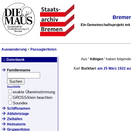
Bremer
Ein Gemeinschaftsprojekt mi
Auswanderung
>
Passagierlisten
Aus
'
Ailingen
'
haben folgende
:: Datenbank
Karl
Burkhart
am
25 März 1922
au
Familienname
Suchhilfe
exakte Übereinstimmung
GROSS/klein beachten
Soundex
Schiffsnamen
Abfahrtstage
Zielhäfen
Heimatorte
Gruppenfotos