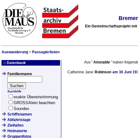
Bremer
Ein Gemeinschaftsprojekt mi
Auswanderung
>
Passagierlisten
Aus
'
Ainstable
'
haben folgend
:: Datenbank
Catherine Jane
Robinson
am
30 Juni 19
Familienname
Suchhilfe
exakte Übereinstimmung
GROSS/klein beachten
Soundex
Schiffsnamen
Abfahrtstage
Zielhäfen
Heimatorte
Gruppenfotos