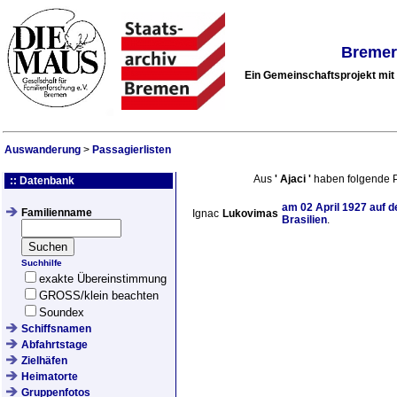
Bremer
Ein Gemeinschaftsprojekt mi
Auswanderung
>
Passagierlisten
Aus
'
Ajaci
'
haben folgende 
:: Datenbank
am
02 April 1927
auf d
Familienname
Ignac
Lukovimas
Brasilien
.
Suchhilfe
exakte Übereinstimmung
GROSS/klein beachten
Soundex
Schiffsnamen
Abfahrtstage
Zielhäfen
Heimatorte
Gruppenfotos