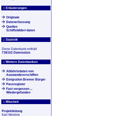
:: Erläuterungen
Originale
Datenerfassung
Quellen
Schiffsbilder/-daten
:: Statistik
Diese Datenbank enthält
738102 Datensätze
.
:: Weitere Datenbanken
Abfahrtsdaten von
Auswandererschiffen
Emigration Bremer Bürger
Passregister
Fast vergessen ...
Wiedergefunden
:: Mitarbeit
Projektleitung
Karl Wesling