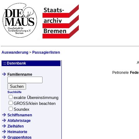
Auswanderung
>
Passagierlisten
:: Datenbank
Petronele
Fede
Familienname
Suchhilfe
exakte Übereinstimmung
GROSS/klein beachten
Soundex
Schiffsnamen
Abfahrtstage
Zielhäfen
Heimatorte
Gruppenfotos