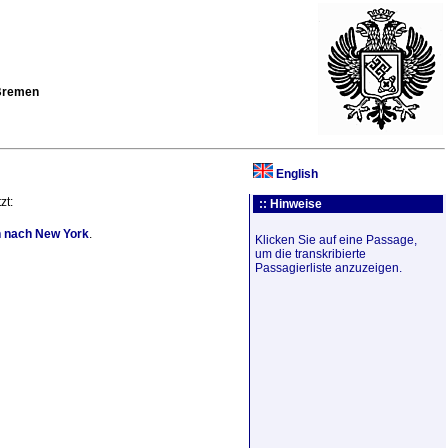
 Bremen
English
zt:
:: Hinweise
n
nach
New York
.
Klicken Sie auf eine Passage,
um die transkribierte
Passagierliste anzuzeigen.