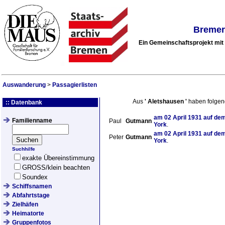
Bremer
Ein Gemeinschaftsprojekt mi
Auswanderung
>
Passagierlisten
Aus
'
Aletshausen
'
haben folgen
:: Datenbank
am
02 April 1931
auf dem
Familienname
Paul
Gutmann
York
.
am
02 April 1931
auf dem
Peter
Gutmann
York
.
Suchhilfe
exakte Übereinstimmung
GROSS/klein beachten
Soundex
Schiffsnamen
Abfahrtstage
Zielhäfen
Heimatorte
Gruppenfotos