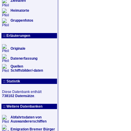
Zielhäfen
Heimatorte
Gruppenfotos
:: Erläuterungen
Originale
Datenerfassung
Quellen
Schiffsbilder/-daten
:: Statistik
Diese Datenbank enthält
738102 Datensätze
.
:: Weitere Datenbanken
Abfahrtsdaten von
Auswandererschiffen
Emigration Bremer Bürger