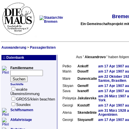
Bremer
Ein Gemeinschaftsprojekt m
Auswanderung
>
Passagierlisten
Aus
'
Alexandrovo
'
haben folgen
:: Datenbank
Petko
Ankoff
am
17 Apr 1907
au
Familienname
Marin
Doseff
am
17 Apr 1907
au
am
22 Oktober 19
Mare
Dunevicaite
Santos, Brasilien
.
Suchhilfe
Stoyan
Genoff
am
17 Apr 1907
au
exakte
Sava
Ivanoff
am
17 Apr 1907
au
Übereinstimmung
am
26 März 1907
a
Polayeja
Jakulavska
GROSS/klein beachten
York
.
Soundex
Georgi
Kostoff
am
17 Apr 1907
au
Schiffsnamen
am
31 März 1928
a
Alena
Skendelinte
Argentinien
.
Abfahrtstage
Georgi
Stoyanoff
am
17 Apr 1907
au