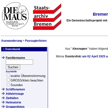
Bremer
Ein Gemeinschaftsprojekt mi
Auswanderung
>
Passagierlisten
Aus
'
Alexnupen
'
haben folgend
:: Datenbank
Minna
Dombrofski
am
02 April 1925
a
Familienname
Suchhilfe
exakte Übereinstimmung
GROSS/klein beachten
Soundex
Schiffsnamen
Abfahrtstage
Zielhäfen
Heimatorte
Gruppenfotos