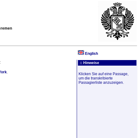
 Bremen
English
:
:: Hinweise
York
.
Klicken Sie auf eine Passage,
um die transkribierte
Passagierliste anzuzeigen.