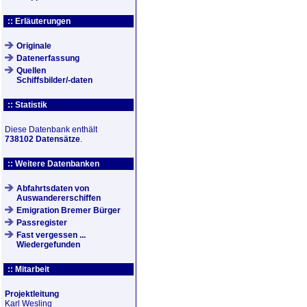
:: Erläuterungen
Originale
Datenerfassung
Quellen
Schiffsbilder/-daten
:: Statistik
Diese Datenbank enthält
738102 Datensätze
.
:: Weitere Datenbanken
Abfahrtsdaten von
Auswandererschiffen
Emigration Bremer Bürger
Passregister
Fast vergessen ...
Wiedergefunden
:: Mitarbeit
Projektleitung
Karl Wesling