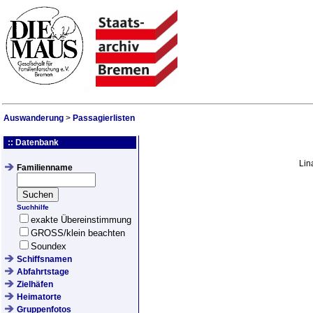
Auswanderung
>
Passagierlisten
:: Datenbank
Lin
Familienname
Suchhilfe
exakte Übereinstimmung
GROSS/klein beachten
Soundex
Schiffsnamen
Abfahrtstage
Zielhäfen
Heimatorte
Gruppenfotos