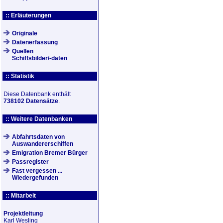
:: Erläuterungen
Originale
Datenerfassung
Quellen
Schiffsbilder/-daten
:: Statistik
Diese Datenbank enthält
738102 Datensätze
.
:: Weitere Datenbanken
Abfahrtsdaten von
Auswandererschiffen
Emigration Bremer Bürger
Passregister
Fast vergessen ...
Wiedergefunden
:: Mitarbeit
Projektleitung
Karl Wesling