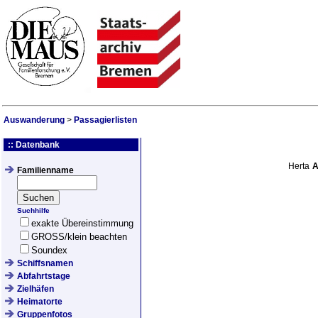
Auswanderung
>
Passagierlisten
:: Datenbank
Herta
A
Familienname
Suchhilfe
exakte Übereinstimmung
GROSS/klein beachten
Soundex
Schiffsnamen
Abfahrtstage
Zielhäfen
Heimatorte
Gruppenfotos