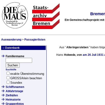
Bremer
Ein Gemeinschaftsprojekt mi
Auswanderung
>
Passagierlisten
Aus
'
Alleringersleben
'
haben folg
:: Datenbank
Hans
Holwede, von
am
26 Juli 1931
a
Familienname
Suchhilfe
exakte Übereinstimmung
GROSS/klein beachten
Soundex
Schiffsnamen
Abfahrtstage
Zielhäfen
Heimatorte
Gruppenfotos