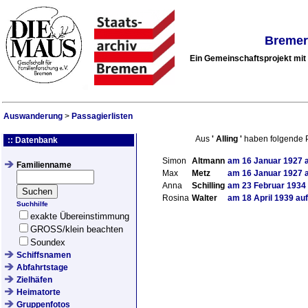
Bremer
Ein Gemeinschaftsprojekt mi
Auswanderung
>
Passagierlisten
Aus
'
Alling
'
haben folgende 
:: Datenbank
Simon
Altmann
am
16 Januar 1927
a
Familienname
Max
Metz
am
16 Januar 1927
a
Anna
Schilling
am
23 Februar 1934
Rosina
Walter
am
18 April 1939
auf
Suchhilfe
exakte Übereinstimmung
GROSS/klein beachten
Soundex
Schiffsnamen
Abfahrtstage
Zielhäfen
Heimatorte
Gruppenfotos