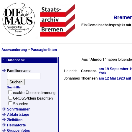
Bremer
Ein Gemeinschaftsprojekt mi
Auswanderung
>
Passagierlisten
Aus
'
Almdorf
'
haben folgende
:: Datenbank
am
19 September 1
Familienname
Heinrich
Carstens
York
.
Johannes
Thoensen
am
12 Mai 1923
auf
Suchhilfe
exakte Übereinstimmung
GROSS/klein beachten
Soundex
Schiffsnamen
Abfahrtstage
Zielhäfen
Heimatorte
Gruppenfotos