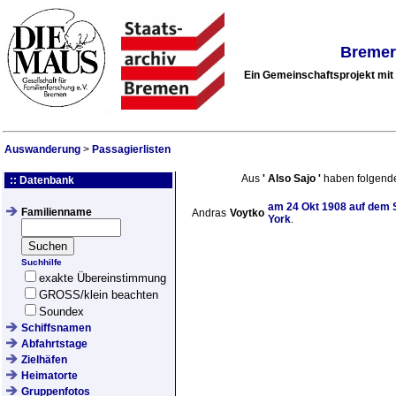
Bremer
Ein Gemeinschaftsprojekt mi
Auswanderung
>
Passagierlisten
Aus
'
Also Sajo
'
haben folgend
:: Datenbank
am
24 Okt 1908
auf dem 
Familienname
Andras
Voytko
York
.
Suchhilfe
exakte Übereinstimmung
GROSS/klein beachten
Soundex
Schiffsnamen
Abfahrtstage
Zielhäfen
Heimatorte
Gruppenfotos