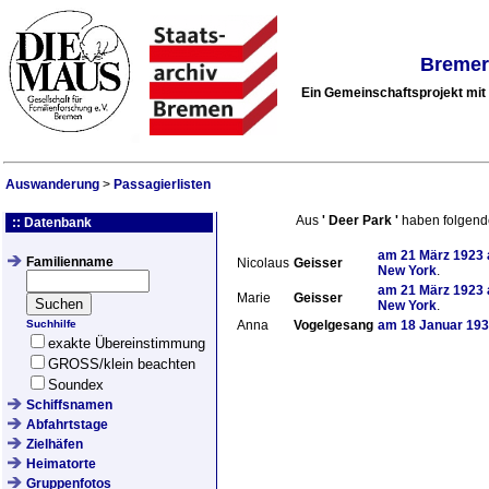
Bremer
Ein Gemeinschaftsprojekt mi
Auswanderung
>
Passagierlisten
Aus
'
Deer Park
'
haben folgend
:: Datenbank
am
21 März 1923
Familienname
Nicolaus
Geisser
New York
.
am
21 März 1923
Marie
Geisser
New York
.
Suchhilfe
Anna
Vogelgesang
am
18 Januar 19
exakte Übereinstimmung
GROSS/klein beachten
Soundex
Schiffsnamen
Abfahrtstage
Zielhäfen
Heimatorte
Gruppenfotos