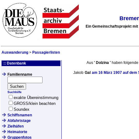
Bremer
Ein Gemeinschaftsprojekt mi
Auswanderung
>
Passagierlisten
Aus
'
Dolzina
'
haben folgende
:: Datenbank
Jakob
Gal
am
16 März 1907
auf dem 
Familienname
Suchhilfe
exakte Übereinstimmung
GROSS/klein beachten
Soundex
Schiffsnamen
Abfahrtstage
Zielhäfen
Heimatorte
Gruppenfotos