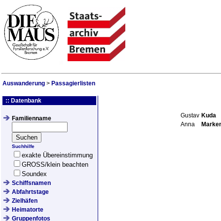
Auswanderung
>
Passagierlisten
:: Datenbank
Gustav
Kuda
Familienname
Anna
Marke
Suchhilfe
exakte Übereinstimmung
GROSS/klein beachten
Soundex
Schiffsnamen
Abfahrtstage
Zielhäfen
Heimatorte
Gruppenfotos