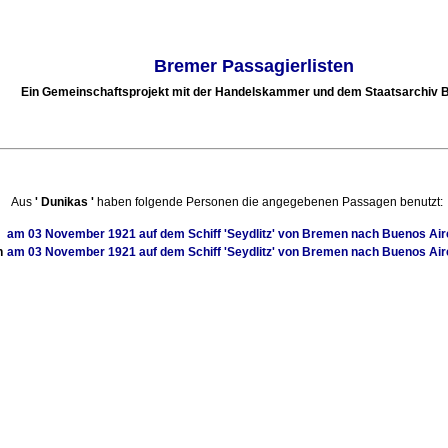
Bremer Passagierlisten
Ein Gemeinschaftsprojekt mit der Handelskammer und dem Staatsarchiv
Aus
'
Dunikas
'
haben folgende Personen die angegebenen Passagen benutzt:
am
03 November 1921
auf dem Schiff
'Seydlitz'
von
Bremen
nach
Buenos Aire
n
am
03 November 1921
auf dem Schiff
'Seydlitz'
von
Bremen
nach
Buenos Aire