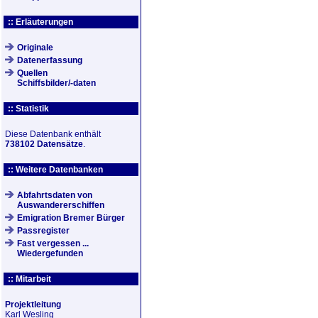
:: Erläuterungen
Originale
Datenerfassung
Quellen
Schiffsbilder/-daten
:: Statistik
Diese Datenbank enthält
738102 Datensätze
.
:: Weitere Datenbanken
Abfahrtsdaten von
Auswandererschiffen
Emigration Bremer Bürger
Passregister
Fast vergessen ...
Wiedergefunden
:: Mitarbeit
Projektleitung
Karl Wesling