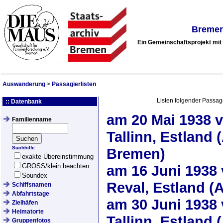
Bremer
Ein Gemeinschaftsprojekt mi
Auswanderung
>
Passagierlisten
Listen folgender Passag
:: Datenbank
am
20 Mai 1938
v
Familienname
Tallinn, Estland 
Suchhilfe
Bremen)
exakte Übereinstimmung
GROSS/klein beachten
am
16 Juni 1938
Soundex
Reval, Estland (
Schiffsnamen
Abfahrtstage
am
30 Juni 1938
Zielhäfen
Heimatorte
Tallinn, Estland 
Gruppenfotos