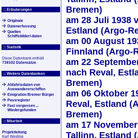
Bremen)
:: Erläuterungen
am
28 Juli 1938
v
Originale
Datenerfassung
Estland (Argo-R
Quellen
Schiffsbilder/-daten
am
00 August 19
:: Statistik
Finnland (Argo-
Diese Datenbank enthält
am
22 Septembe
738102 Datensätze
.
nach Reval, Estl
:: Weitere Datenbanken
Bremen)
Abfahrtsdaten von
Auswandererschiffen
am
06 Oktober 1
Emigration Bremer Bürger
Passregister
Reval, Estland 
Fast vergessen ...
Wiedergefunden
Bremen)
:: Mitarbeit
am
17 November
Projektleitung
Tallinn, Estland 
Karl Wesling