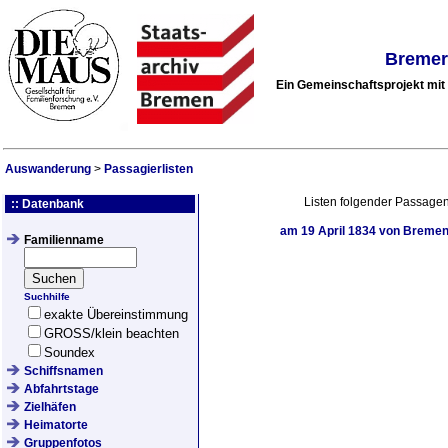
Bremer
Ein Gemeinschaftsprojekt mi
Auswanderung
>
Passagierlisten
Listen folgender Passagen
:: Datenbank
am
19 April 1834
von Bremen 
Familienname
Suchhilfe
exakte Übereinstimmung
GROSS/klein beachten
Soundex
Schiffsnamen
Abfahrtstage
Zielhäfen
Heimatorte
Gruppenfotos