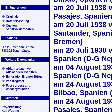
am
20 Juli 1938
v
:: Erläuterungen
Pasajes, Spanie
Originale
Datenerfassung
am
20 Juli 1938
v
Quellen
Schiffsbilder/-daten
Santander, Span
:: Statistik
Bremen)
Diese Datenbank enthält
am
20 Juli 1938
v
738102 Datensätze
.
Spanien (D-G Ne
:: Weitere Datenbanken
am
04 August 19
Abfahrtsdaten von
Auswandererschiffen
Spanien (D-G Ne
Emigration Bremer Bürger
Passregister
am
24 August 19
Fast vergessen ...
Wiedergefunden
Bilbao, Spanien
:: Mitarbeit
am
24 August 19
Projektleitung
Pasajes, Spanie
Karl Wesling