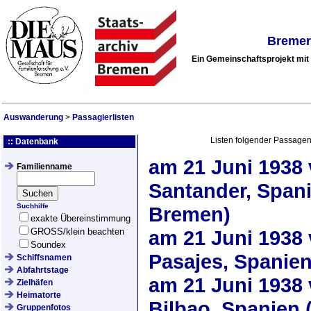
Bremer
Ein Gemeinschaftsprojekt mi
Auswanderung
>
Passagierlisten
Listen folgender Passagen
:: Datenbank
am
21 Juni 1938
Familienname
Santander, Span
Suchhilfe
Bremen)
exakte Übereinstimmung
GROSS/klein beachten
am
21 Juni 1938
Soundex
Pasajes, Spanie
Schiffsnamen
Abfahrtstage
am
21 Juni 1938
Zielhäfen
Heimatorte
Bilbao, Spanien
Gruppenfotos