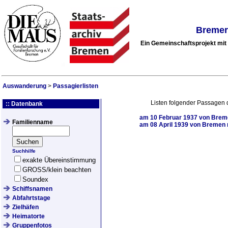
Bremer
Ein Gemeinschaftsprojekt mi
Auswanderung
>
Passagierlisten
Listen folgender Passagen 
:: Datenbank
am
10 Februar 1937
von Breme
Familienname
am
08 April 1939
von Bremen n
Suchhilfe
exakte Übereinstimmung
GROSS/klein beachten
Soundex
Schiffsnamen
Abfahrtstage
Zielhäfen
Heimatorte
Gruppenfotos