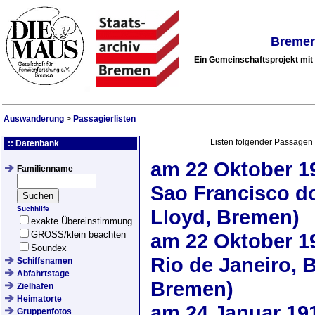
Bremer
Ein Gemeinschaftsprojekt mi
Auswanderung
>
Passagierlisten
Listen folgender Passagen 
:: Datenbank
am
22 Oktober 1
Familienname
Sao Francisco do
Suchhilfe
Lloyd, Bremen)
exakte Übereinstimmung
GROSS/klein beachten
am
22 Oktober 1
Soundex
Rio de Janeiro, B
Schiffsnamen
Abfahrtstage
Bremen)
Zielhäfen
Heimatorte
am
24 Januar 19
Gruppenfotos