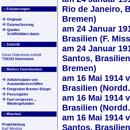
Rio de Janeiro, Br
:: Erläuterungen
Bremen)
Originale
Datenerfassung
am
24 Januar 19
Quellen
Schiffsbilder/-daten
Brasilien (F. Mis
:: Statistik
am
24 Januar 19
Diese Datenbank enthält
Santos, Brasilie
738102 Datensätze
.
Bremen)
:: Weitere Datenbanken
am
16 Mai 1914
v
Abfahrtsdaten von
Auswandererschiffen
Brasilien (Nordd
Emigration Bremer Bürger
Passregister
am
16 Mai 1914
v
Fast vergessen ...
Wiedergefunden
Brasilien (Nordd
:: Mitarbeit
am
16 Mai 1914
v
Projektleitung
Santos, Brasilie
Karl Wesling