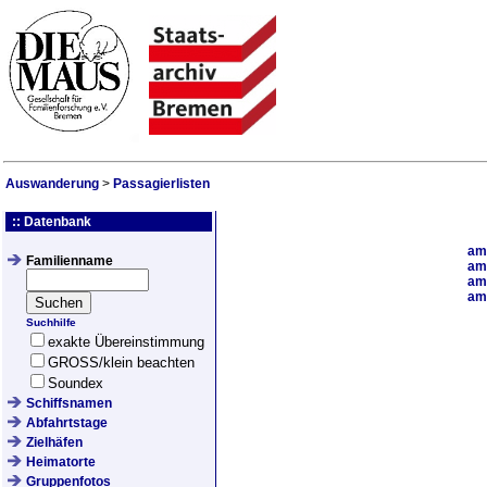
Auswanderung
>
Passagierlisten
:: Datenbank
a
Familienname
a
a
a
Suchhilfe
exakte Übereinstimmung
GROSS/klein beachten
Soundex
Schiffsnamen
Abfahrtstage
Zielhäfen
Heimatorte
Gruppenfotos