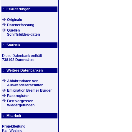
:: Erläuterungen
Originale
Datenerfassung
Quellen
Schiffsbilder/-daten
:: Statistik
Diese Datenbank enthält
738102 Datensätze
.
:: Weitere Datenbanken
Abfahrtsdaten von
Auswandererschiffen
Emigration Bremer Bürger
Passregister
Fast vergessen ...
Wiedergefunden
:: Mitarbeit
Projektleitung
Karl Wesling