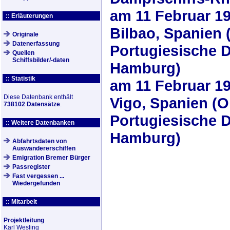
am
11 Februar 1
:: Erläuterungen
Bilbao, Spanien 
Originale
Datenerfassung
Portugiesische 
Quellen
Schiffsbilder/-daten
Hamburg)
:: Statistik
am
11 Februar 1
Diese Datenbank enthält
Vigo, Spanien (
738102 Datensätze
.
Portugiesische 
:: Weitere Datenbanken
Hamburg)
Abfahrtsdaten von
Auswandererschiffen
Emigration Bremer Bürger
Passregister
Fast vergessen ...
Wiedergefunden
:: Mitarbeit
Projektleitung
Karl Wesling