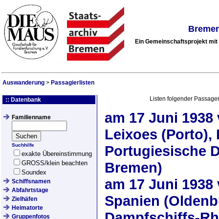
Bremer
Ein Gemeinschaftsprojekt mi
Auswanderung
>
Passagierlisten
Listen folgender Passage
:: Datenbank
am
17 Juni 1938
Familienname
Leixoes (Porto),
Suchhilfe
Portugiesische 
exakte Übereinstimmung
GROSS/klein beachten
Bremen)
Soundex
am
17 Juni 1938
Schiffsnamen
Abfahrtstage
Spanien (Oldenb
Zielhäfen
Heimatorte
Dampfschiffs-Rh
Gruppenfotos