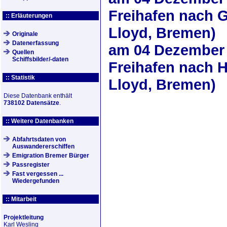
Freihafen nach 
:: Erläuterungen
Lloyd, Bremen)
Originale
Datenerfassung
am
04 Dezember
Quellen
Schiffsbilder/-daten
Freihafen nach 
:: Statistik
Lloyd, Bremen)
Diese Datenbank enthält
738102 Datensätze
.
:: Weitere Datenbanken
Abfahrtsdaten von
Auswandererschiffen
Emigration Bremer Bürger
Passregister
Fast vergessen ...
Wiedergefunden
:: Mitarbeit
Projektleitung
Karl Wesling