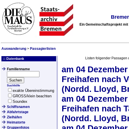
Bremer
Ein Gemeinschaftsprojekt mi
Auswanderung
>
Passagierlisten
Listen folgender Passagen 
:: Datenbank
am
04 Dezember
Familienname
Freihafen nach V
Suchhilfe
(Nordd. Lloyd, 
exakte Übereinstimmung
GROSS/klein beachten
am
04 Dezember
Soundex
Freihafen nach 
Schiffsnamen
Abfahrtstage
(Nordd. Lloyd, 
Zielhäfen
Heimatorte
am
04 Dezember
Gruppenfotos