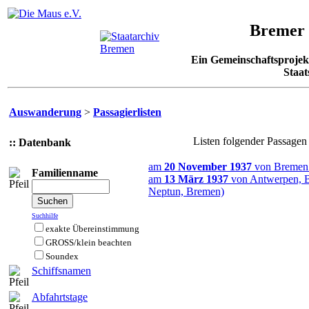
Bremer 
Ein Gemeinschaftsproje
Staat
Auswanderung
>
Passagierlisten
Listen folgender Passagen
:: Datenbank
am
20 November 1937
von Bremen 
Familienname
am
13 März 1937
von Antwerpen, Be
Neptun, Bremen)
Suchhilfe
exakte Übereinstimmung
GROSS/klein beachten
Soundex
Schiffsnamen
Abfahrtstage