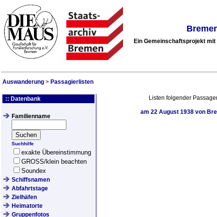
Bremer
Ein Gemeinschaftsprojekt mi
Auswanderung
>
Passagierlisten
Listen folgender Passage
:: Datenbank
am
22 August 1938
von Bre
Familienname
Suchhilfe
exakte Übereinstimmung
GROSS/klein beachten
Soundex
Schiffsnamen
Abfahrtstage
Zielhäfen
Heimatorte
Gruppenfotos