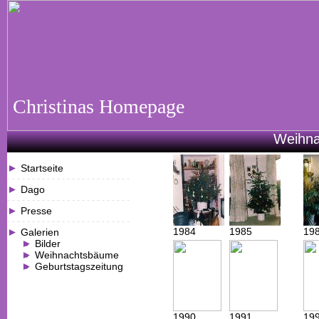
Christinas Homepage
Weihna
Startseite
- - - - - - - - - - - - - - - - - - - - - - - - -
Dago
- - - - - - - - - - - - - - - - - - - - - - - - -
Presse
- - - - - - - - - - - - - - - - - - - - - - - - -
1984
1985
19
Galerien
Bilder
Weihnachtsbäume
Geburtstagszeitung
1990
1991
19